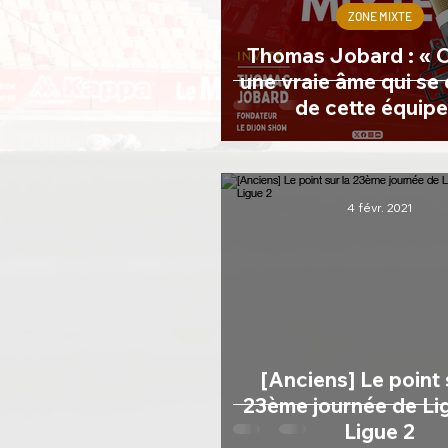
ZONE MIXTE
Thomas Jobard : « On sent
une vraie âme qui se
de cette équipe
4 févr. 2021
[Anciens] Le point 
23ème journée de Lig
Ligue 2