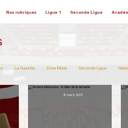
Nos rubriques
Ligue 1
Seconde Ligue
Académ
S
to
La Gazette
Zone Mixte
Seconde Ligue
Natio
Ligue 2
8 mars 2021