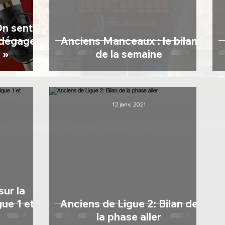
 dégage
Anciens Manceaux : le bilan
 »
de la semaine
12 janv. 2021
sur la
ue 1 et
Anciens de Ligue 2: Bilan de
la phase aller