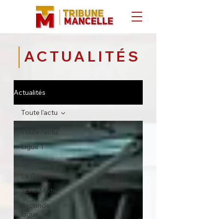
ACTUALITÉS
Actualités
Toute l'actu
Toute l'actu
Ligue 1
Mercato
La Gazette
Zone Mixte
Seconde
Ligue