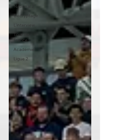
National 2
Décryptage
L'interview
Tour de
France
Académie
Ligue 2