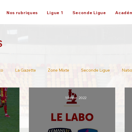
Nos rubriques
Ligue 1
Seconde Ligue
Académ
S
to
La Gazette
Zone Mixte
Seconde Ligue
Natio
Ligue 2
10 févr. 2022