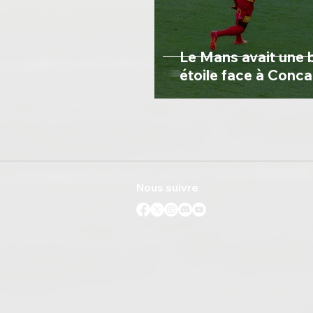
Le Mans avait une
étoile face à Conc
Nous suivre