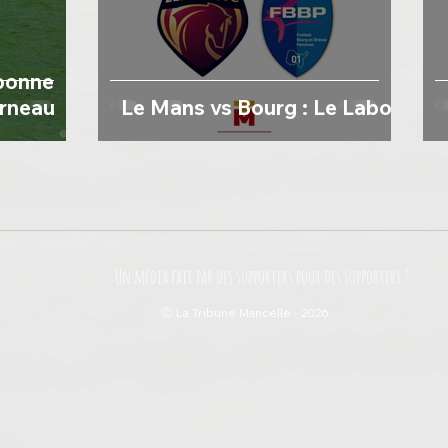
 bonne
arneau
Le Mans vs Bourg : Le Labo
Un média fait par des supporters pour des supporters !
Ⓒ La Tribune Mancelle - 2026