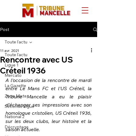
Post
Toute l'actu
11 avr. 2021
Toute l'actu
Rencontre avec US
Ligue 1
Créteil 1936
Mercato
A l'occasion de la rencontre de mardi 
La Gazette
entre Le Mans FC et l'US Créteil, la 
Zone Mixte
Tribune Mancelle a eu le plaisir 
d'échanger ses impressions avec son 
Seconde Ligue
homologue cristolien, US Créteil 1936, 
National 2
sur les deux clubs, leur histoire et la 
Décryptage
saison actuelle. 