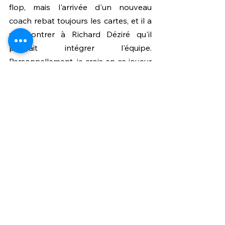
flop, mais l'arrivée d'un nouveau 
coach rebat toujours les cartes, et il a 
su montrer à Richard Déziré qu'il 
pouvait intégrer l'équipe. 
Personnellement, je crois en ce joueur 
et ce sera à lui de montrer à Da Costa 
qu'il peut apporter ce petit plus qu'il 
nous manque à chaque match.
Créteil a quitté la Ligue 2 il y a déjà 5 
ans, est-ce que vous craignez que le 
club ne retrouve jamais ou dans très 
longtemps le monde professionnel ? 
Pensez-vous que la place du club soit 
en National objectivement ?
Malheureusement, les résultats ne 
mentent pas. On peut penser que la 