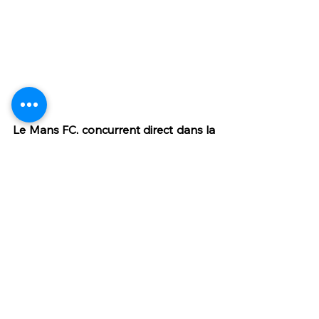
Le Mans FC, concurrent direct dans la 
course à la montée, reste un 
adversaire bien connu. Comment est-
il perçu par les supporters orléanais ?
A Orléans, je pense qu'on se rappelle 
qu'on est descendu ensemble en 
National avec 
Le Mans
, pendant la 
période Covid, et on a en tête qu'on 
galère, depuis, à remonter. Quand on 
me parle du Mans, ici, c'est souvent au 
sujet de son grand stade et de la 