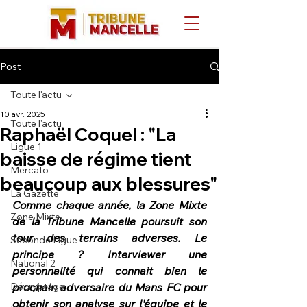
Post
Toute l'actu
10 avr. 2025
Toute l'actu
Raphaël Coquel : "La
Ligue 1
baisse de régime tient
Mercato
beaucoup aux blessures"
La Gazette
Comme chaque année, la Zone Mixte 
Zone Mixte
de la Tribune Mancelle poursuit son 
tour des terrains adverses. Le 
Seconde Ligue
principe ? Interviewer une 
National 2
personnalité qui connait bien le 
Décryptage
prochain adversaire du Mans FC pour 
obtenir son analyse sur l'équipe et le 