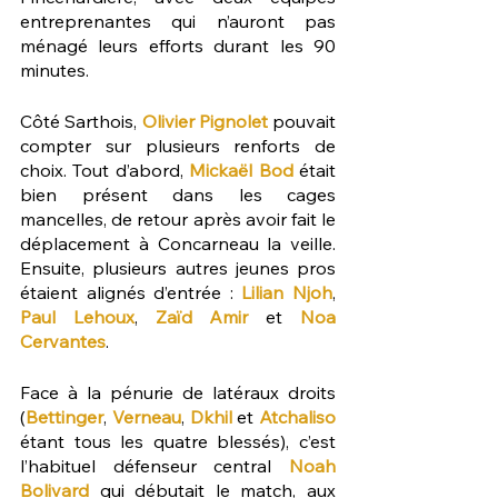
entreprenantes qui n’auront pas 
ménagé leurs efforts durant les 90 
minutes.
Côté Sarthois, 
Olivier Pignolet
 pouvait 
compter sur plusieurs renforts de 
choix. Tout d’abord, 
Mickaël Bod
 était 
bien présent dans les cages 
mancelles, de retour après avoir fait le 
déplacement à Concarneau la veille. 
Ensuite, plusieurs autres jeunes pros 
étaient alignés d’entrée : 
Lilian Njoh
, 
Paul Lehoux
, 
Zaïd Amir
 et 
Noa 
Cervantes
.
Face à la pénurie de latéraux droits 
(
Bettinger
, 
Verneau
, 
Dkhil 
et 
Atchaliso 
étant tous les quatre blessés), c’est 
l’habituel défenseur central 
Noah 
Bolivard
 qui débutait le match, aux 