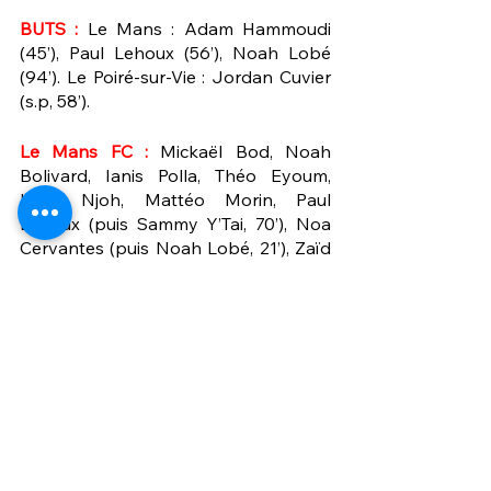
BUTS :
 Le Mans : Adam Hammoudi 
(45’), Paul Lehoux (56’), Noah Lobé 
(94’). Le Poiré-sur-Vie : Jordan Cuvier 
(s.p, 58’).
Le Mans FC :
 Mickaël Bod, Noah 
Bolivard, Ianis Polla, Théo Eyoum, 
Lilian Njoh, Mattéo Morin, Paul 
Lehoux (puis Sammy Y’Tai, 70’), Noa 
Cervantes (puis Noah Lobé, 21’), Zaïd 
Amir (puis Jules Chatagneau, 65’), 
Théo Argoud, Adam Hammoudi
Non entrés en jeu :
 Thibault Gaignard, 
Brianson Dabele.
Vendée Poiré Football :
 Fei Hong 
Faham, Jonas Charpentier, Guillaume 
Le Boyer, Salimou Touré, Yohan 
Pinson, Mendonca Da Silva, Jules 