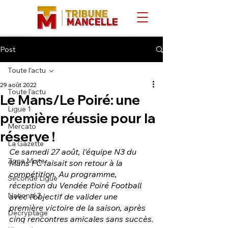
Post
Toute l'actu
29 août 2022
Toute l'actu
Le Mans/Le Poiré: une
Ligue 1
première réussie pour la
Mercato
réserve !
La Gazette
Ce samedi 27 août, l’équipe N3 du 
Zone Mixte
Mans FC faisait son retour à la 
compétition. Au programme, 
Seconde Ligue
réception du Vendée Poiré Football 
National 2
avec l’objectif de valider une 
première victoire de la saison, après 
Décryptage
cinq rencontres amicales sans succès.