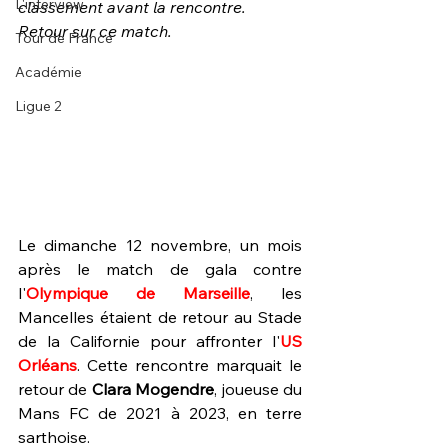
L'interview
classement avant la rencontre. 
Retour sur ce match.
Tour de France
Académie
Ligue 2
Le dimanche 12 novembre, un mois 
après le match de gala contre 
l'
Olympique de Marseille
, les 
Mancelles étaient de retour au Stade 
de la Californie pour affronter l'
US 
Orléans
. Cette rencontre marquait le 
retour de 
Clara Mogendre
, joueuse du 
Mans FC de 2021 à 2023, en terre 
sarthoise.