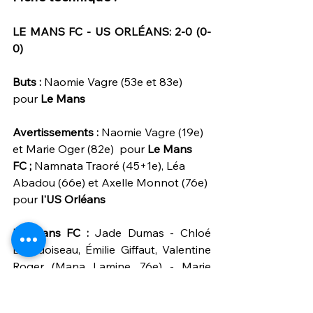
LE MANS FC - US ORLÉANS: 2-0 (0-
0)
Buts : 
Naomie Vagre (53e et 83e) 
pour 
Le Mans 
Avertissements : 
Naomie Vagre (19e) 
et Marie Oger (82e)  pour 
Le Mans 
FC ; 
Namnata Traoré (45+1e), Léa 
Abadou (66e) et Axelle Monnot (76e) 
pour 
l'US Orléans
Le Mans FC : 
Jade Dumas - Chloé 
Bourdoiseau, Émilie Giffaut, Valentine 
Roger (Mana Lamine, 76e) - Marie 
Oger (Madison Henry, 84e) , Wissem 
Bouzid, Chloé Philippe, Marie-Laure 