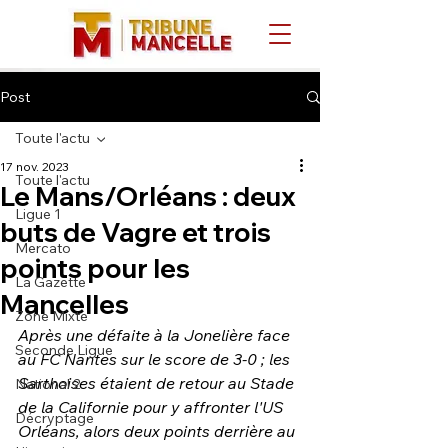
Post
Toute l'actu
17 nov. 2023
Toute l'actu
Le Mans/Orléans : deux
Ligue 1
buts de Vagre et trois
Mercato
points pour les
La Gazette
Mancelles
Zone Mixte
Après une défaite à la Jonelière face 
Seconde Ligue
au FC Nantes sur le score de 3-0 ; les 
Sarthoises étaient de retour au Stade 
National 2
de la Californie pour y affronter l'US 
Décryptage
Orléans, alors deux points derrière au 