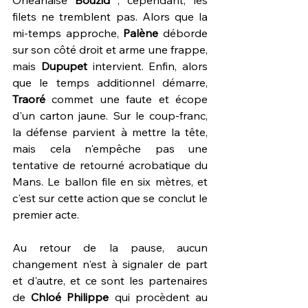
Orléanaise 
Bouzid 
; cependant, les 
filets ne tremblent pas. Alors que la 
mi-temps approche, 
Palène 
déborde 
sur son côté droit et arme une frappe, 
mais 
Dupupet 
intervient. Enfin, alors 
que le temps additionnel démarre, 
Traoré 
commet une faute et écope 
d'un carton jaune. Sur le coup-franc, 
la défense parvient à mettre la tête, 
mais cela n'empêche pas une 
tentative de retourné acrobatique du 
Mans. Le ballon file en six mètres, et 
c'est sur cette action que se conclut le 
premier acte.
Au retour de la pause, aucun 
changement n'est à signaler de part 
et d'autre, et ce sont les partenaires 
de 
Chloé Philippe
 qui procèdent au 