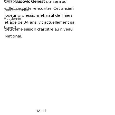
L'interview
C'est 
Ludovic Genest
 qui sera au 
sifflet de cette rencontre. Cet ancien 
Tour de France
joueur professionnel, natif de Thiers, 
Académie
et âgé de 34 ans, vit actuellement sa 
Ligue 2
deuxième saison d'arbitre au niveau 
National.
 © FFF