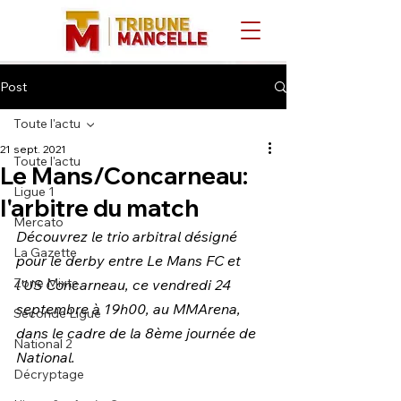
Post
Toute l'actu
21 sept. 2021
Toute l'actu
Le Mans/Concarneau:
Ligue 1
l'arbitre du match
Mercato
Découvrez le trio arbitral désigné 
La Gazette
pour le derby entre Le Mans FC et 
Zone Mixte
l'US Concarneau, ce vendredi 24 
septembre à 19h00, au MMArena, 
Seconde Ligue
dans le cadre de la 8ème journée de 
National 2
National.
Décryptage