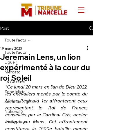
Post
Toute l'actu
19 mars 2023
Toute l'actu
Jeremain Lens, un lion
Ligue 1
expérimenté à la cour du
Mercato
roi Soleil
La Gazette
"Ce lundi 20 mars en l'an de Dieu 2022, 
Zone Mixte
les chevaliers menés par le comte du 
Maine Réginald 1er affronteront ceux 
Seconde Ligue
représentant le Roi de France, 
National 2
conseillés par le Cardinal Cris, ancien 
Décryptage
évêque du Mans. Cet affrontement 
constituera la 1500e bataille menée 