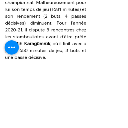
championnat. Malheureusement pour 
lui, son temps de jeu (1681 minutes) et 
son rendement (2 buts, 4 passes 
décisives) diminuent. Pour l'année 
2020-21, il dispute 3 rencontres chez 
les stambouliotes avant d'être prêté 
au 
Fatih Karagümrük
, où il finit avec à 
peine 650 minutes de jeu, 3 buts et 
une passe décisive.
Du fait de la fin du prêt, il retourne au 
Beşiktaş, mais du fait de sa condition 
physique s'étant dégradé au cours de 
ses années au club, il ne joue pas une 
minute de la saison 2021-2022.
Après ses quatre longues années 
passées dans la capitale 
stambouliote et en manque de 