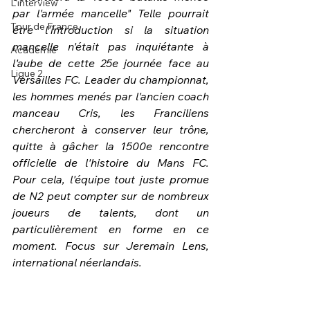
L'interview
par l'armée mancelle" Telle pourrait 
Tour de France
être l'introduction si la situation 
mancelle n'était pas inquiétante à 
Académie
l'aube de cette 25e journée face au 
Ligue 2
Versailles FC. Leader du championnat, 
les hommes menés par l'ancien coach 
manceau Cris, les Franciliens 
chercheront à conserver leur trône, 
quitte à gâcher la 1500e rencontre 
officielle de l'histoire du Mans FC. 
Pour cela, l'équipe tout juste promue 
de N2 peut compter sur de nombreux 
joueurs de talents, dont un 
particulièrement en forme en ce 
moment. Focus sur Jeremain Lens, 
international néerlandais.