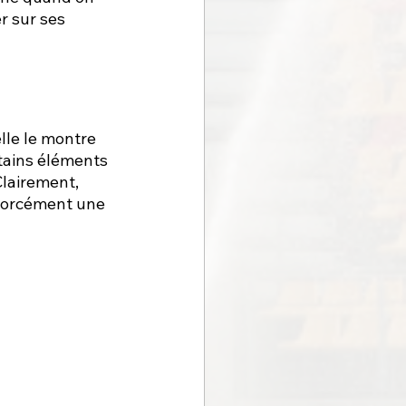
r sur ses 
lle le montre 
tains éléments 
lairement, 
 forcément une 