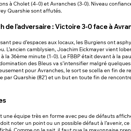
ions à Cholet (4-0) et Avranches (3-0). Niveau confiance
rey Quarshie sont affutés.
h de l’adversaire : Victoire 3-0 face à Avr
sant peu d’espaces aux locaux, les Burgiens ont asphyx
. L’ancien camblysien, Joachim Eickmayer vient lober d
 à la 36ème minute (1-0). Le FBBP était devant à la pau
 domination des Bleus va s’intensifier malgré quelques
sement pour Avranches, le sort se scella en fin de r
ée par Quarshie (82’) et un but en toute fin de rencontre
es 
 une équipe très en forme avec peu de défauts affich
oit noter un point ou un possible défaut à l’avenir, ce 
iché. Comme on le sait, il faut que la mayonnaise pre