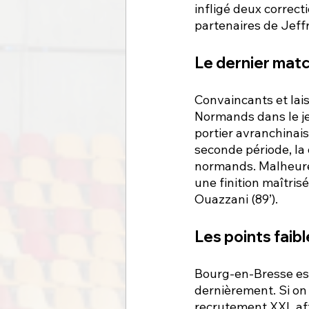
infligé deux correct
partenaires de Jeff
Le dernier matc
Convaincants et lais
Normands dans le jeu
portier avranchinais
seconde période, la
normands. Malheureu
une finition maîtris
Ouazzani (89’).
Les points faibl
Bourg-en-Bresse est
dernièrement. Si on d
recrutement XXL aff