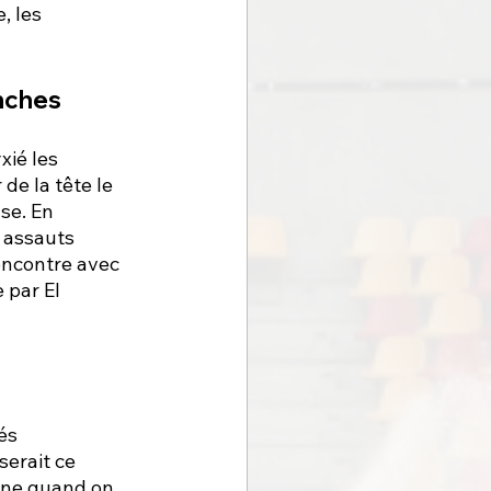
, les 
anches
ié les 
e la tête le 
se. En 
 assauts 
encontre avec 
 par El 
és 
serait ce 
nne quand on 