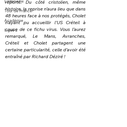
L'interview
reporté. Du côté cristolien, même 
histoire, la reprise n’aura lieu que dans 
Tour de France
48 heures face à nos protégés, Cholet 
Académie
n’ayant pu accueillir l’US Créteil à 
cause de ce fichu virus. Vous l’aurez 
Ligue 2
remarqué, Le Mans, Avranches, 
Créteil et Cholet partagent une 
certaine particularité, celle d’avoir été 
entraîné par Richard Déziré !