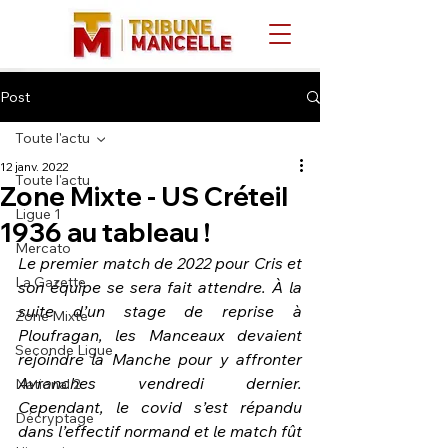
Post
Toute l'actu
12 janv. 2022
Toute l'actu
Zone Mixte - US Créteil
Ligue 1
1936 au tableau !
Mercato
Le premier match de 2022 pour Cris et 
La Gazette
son équipe se sera fait attendre. À la 
suite d’un stage de reprise à 
Zone Mixte
Ploufragan, les Manceaux devaient 
Seconde Ligue
rejoindre la Manche pour y affronter 
Avranches vendredi dernier. 
National 2
Cependant, le covid s’est répandu 
Décryptage
dans l’effectif normand et le match fût 