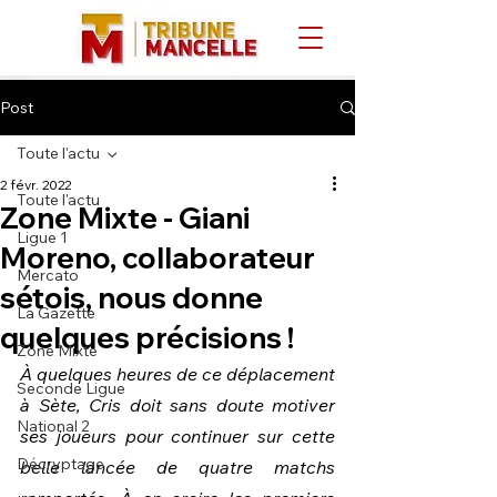
Post
Toute l'actu
2 févr. 2022
Toute l'actu
Zone Mixte - Giani
Ligue 1
Moreno, collaborateur
Mercato
sétois, nous donne
La Gazette
quelques précisions !
Zone Mixte
À quelques heures de ce déplacement 
Seconde Ligue
à Sète, Cris doit sans doute motiver 
National 2
ses joueurs pour continuer sur cette 
Décryptage
belle lancée de quatre matchs 