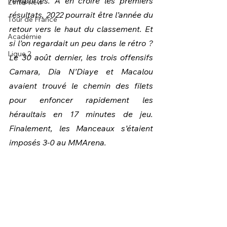
remportés. À en croire les premiers 
L'interview
résultats, 2022 pourrait être l’année du 
Tour de France
retour vers le haut du classement. Et 
Académie
si l’on regardait un peu dans le rétro ? 
Ligue 2
Le 30 août dernier, les trois offensifs 
Camara, Dia N’Diaye et Macalou 
avaient trouvé le chemin des filets 
pour enfoncer rapidement les 
héraultais en 17 minutes de jeu. 
Finalement, les Manceaux s’étaient 
imposés 3-0 au MMArena.