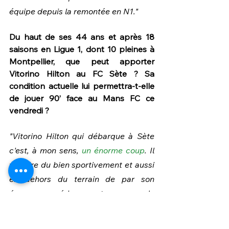
équipe depuis la remontée en N1."
Du haut de ses 44 ans et après 18 
saisons en Ligue 1, dont 10 pleines à 
Montpellier, que peut apporter 
Vitorino Hilton au FC Sète ? Sa 
condition actuelle lui permettra-t-elle 
de jouer 90’ face au Mans FC ce 
vendredi ?
"Vitorino Hilton qui débarque à Sète 
c'est, à mon sens, 
un énorme coup
. Il 
va faire du bien sportivement et aussi 
en dehors du terrain de par son 
énorme expérience et sa grande 
connaissance du football. C'est parfait 
pour faire progresser nos jeunes 