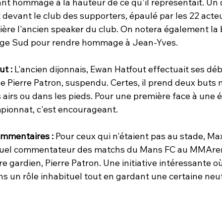
rant hommage à la hauteur de ce qu'il représentait. Un d
devant le club des supporters, épaulé par les 22 acteu
rière l'ancien speaker du club. On notera également la
rage Sud pour rendre hommage à Jean-Yves.
ut :
 L'ancien dijonnais, Ewan Hatfout effectuait ses dé
de Pierre Patron, suspendu. Certes, il prend deux buts m
 airs ou dans les pieds. Pour une première face à une 
ionnat, c'est encourageant. 
ommentaires :
 Pour ceux qui n'étaient pas au stade, Ma
uel commentateur des matchs du Mans FC au MMArena
gardien, Pierre Patron. Une initiative intéressante où 
s un rôle inhabituel tout en gardant une certaine neut