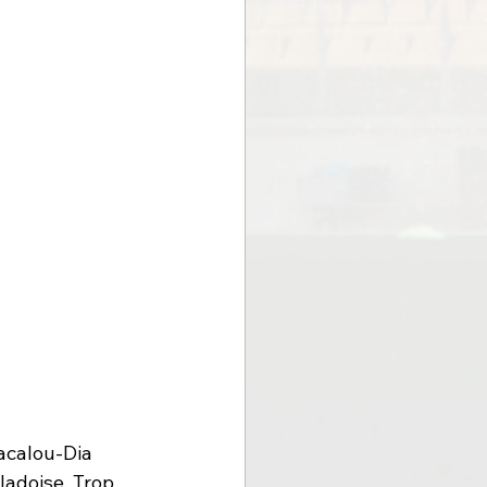
Macalou-Dia 
ladoise. Trop 