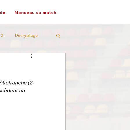
ie
Manceau du match
 2
Décryptage
illefranche (2-
ncèdent un 
 