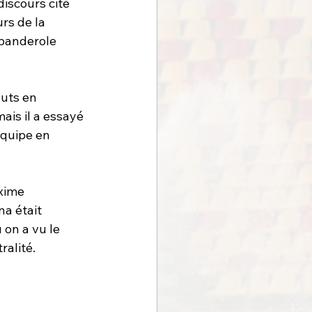
iscours cité 
rs de la 
 banderole 
buts en 
ais il a essayé 
équipe en 
xime 
 était 
on a vu le 
ralité.