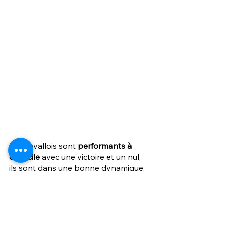
Les Lavallois sont 
performants à 
domicile
 avec une victoire et un nul, 
ils sont dans une bonne dynamique. 
Les performances à domicile se 
faisaient plus rares la saison dernière 
avec une pauvre 16ème place au 
classement à domicile. 