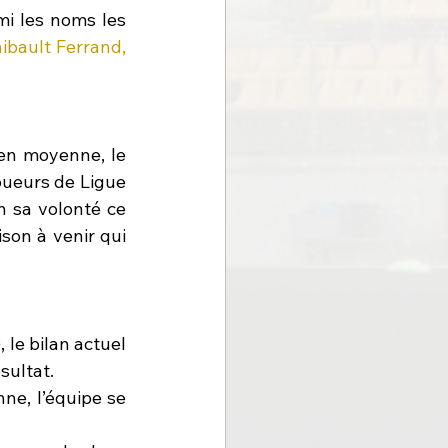
i les noms les 
bault Ferrand, 
en moyenne, le 
oueurs de Ligue 
 sa volonté ce 
on à venir qui 
le bilan actuel 
sultat.
ne, l’équipe se 