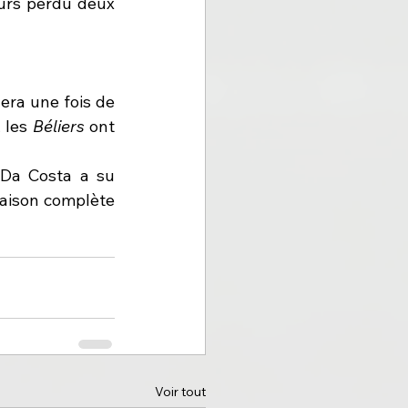
urs perdu deux 
era une fois de 
 les 
Béliers 
ont 
Da Costa a su 
saison complète 
Voir tout