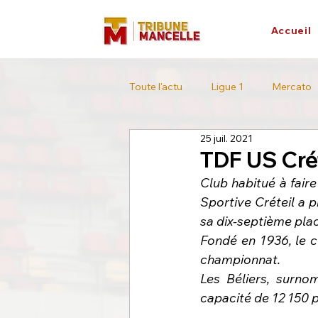
Accueil
Toute l'actu
Ligue 1
Mercato
25 juil. 2021
L'interview
Tour de France
TDF US Cré
Club habitué à faire
Sportive Créteil a 
sa dix-septième plac
Fondé en 1936, le c
championnat.
Les Béliers, surno
capacité de 12 150 