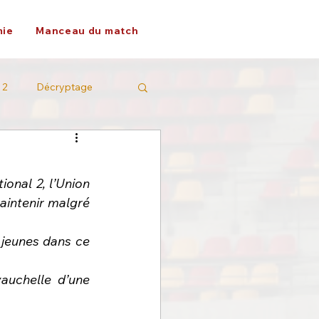
ie
Manceau du match
 2
Décryptage
onal 2, l’Union 
intenir malgré 
 jeunes dans ce 
uchelle d’une 