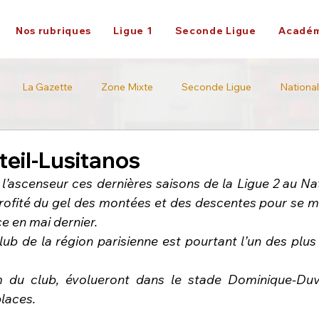
Nos rubriques
Ligue 1
Seconde Ligue
Académ
La Gazette
Zone Mixte
Seconde Ligue
National
Académie
Ligue 2
teil-Lusitanos
 l’ascenseur ces dernières saisons de la Ligue 2 au Nati
profité du gel des montées et des descentes pour se ma
e en mai dernier.
lub de la région parisienne est pourtant l’un des plus
m du club, évolueront dans le stade Dominique-Duva
places.