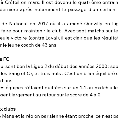
é à Créteil en mars. Il est devenu le quatrième entrai
 dernière après notamment le passage d’un certain 
.
r de National en 2017 où il a amené Quevilly en Lig
 faire pour maintenir le club. Avec sept matchs sur le
le victoire (contre Laval), il est clair que les résulta
 le jeune coach de 43 ans.
s FC
ui sent bon la Ligue 2 du début des années 2000 : sept
 les Sang et Or, et trois nuls . C’est un bilan équilibré
ations.
es équipes s’étaient quittées sur un 1-1 au match alle
ent largement au retour sur le score de 4 à 0.
x clubs
 Mans et la région parisienne étant proche, ce n’est p