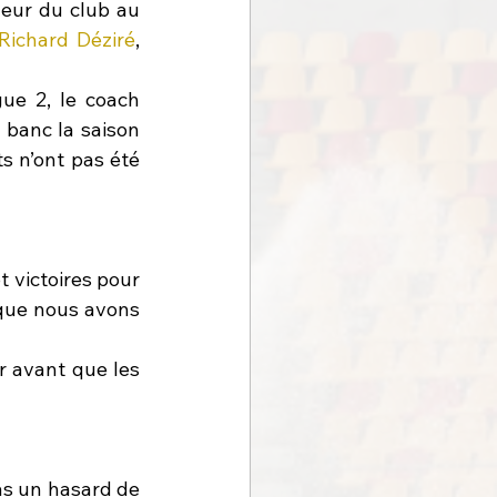
neur du club au 
Richard Déziré
, 
ue 2, le coach 
 banc la saison 
ts n’ont pas été 
 victoires pour 
 que nous avons 
r avant que les 
as un hasard de 