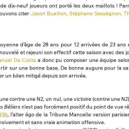
de dix-neuf joueurs ont porté les deux maillots ! Parm
ouvons citer 
Jason Buaillon, Stéphane Sessègnon, Thi
oyenne d’âge de 28 ans pour 12 arrivées de 23 ans 
ouvelé et rajeuni son effectif cette saison avec des j
nuel Da Costa
 a donc pu composer une équipe selon
rtir sur une bonne base. De bonne augure pour la sais
er un bilan mitigé depuis son arrivée.
ne contre une N2, un nul, une victoire (contre une N2), 
s 
Béliers 
n’est pas forcément positif du point de vue ré
1936
, l’alter égo de la Tribune Mancelle version parisien
nsivement et sans vraie animation offensive.