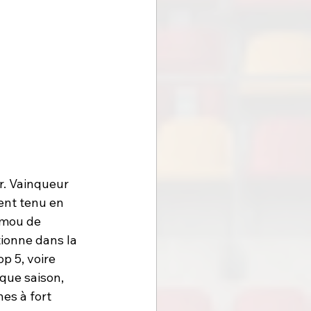
. Vainqueur 
ent tenu en 
 mou de 
ionne dans la 
p 5, voire 
que saison, 
es à fort 