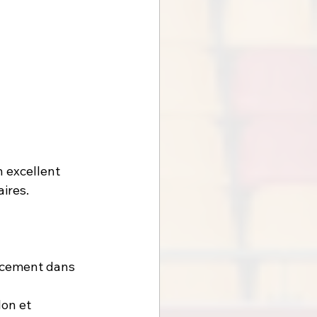
 excellent 
ires.
acement dans 
on et 