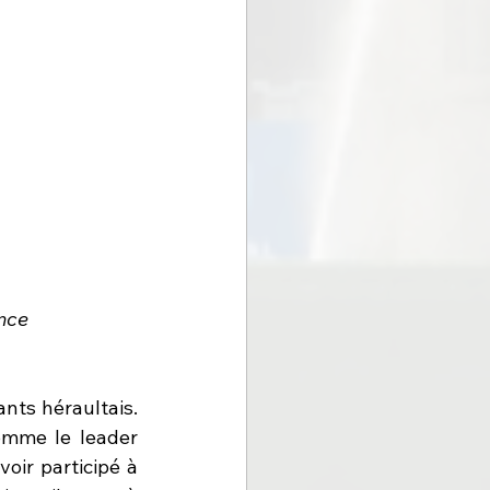
nce
nts héraultais. 
mme le leader 
oir participé à 