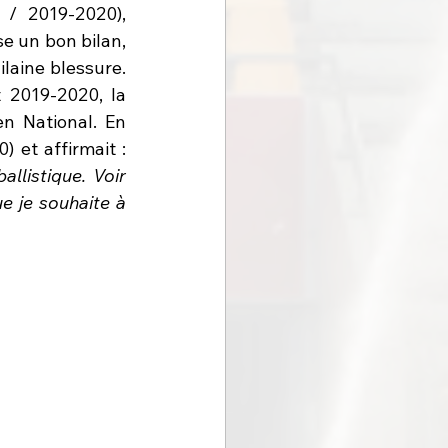
/ 2019-2020), 
e un bon bilan, 
laine blessure. 
 2019-2020, la 
 National. En 
Janvier 2019, il disputait un 1/16ème de finale face au LOSC (défaite 1-0) et affirmait : 
llistique. Voir 
e je souhaite à 