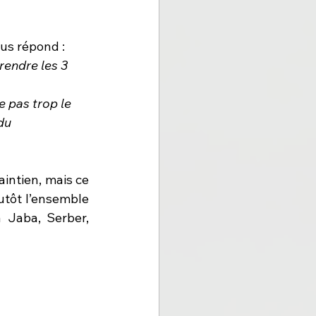
us répond : 
endre les 3 
e pas trop le 
du 
intien, mais ce 
utôt l’ensemble 
Jaba, Serber, 