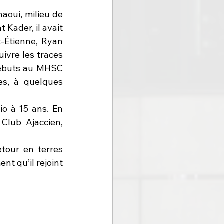
aoui, milieu de 
Kader, il avait 
-Étienne, Ryan 
uivre les traces 
débuts au MHSC 
s, à quelques 
io à 15 ans. En 
Club Ajaccien, 
tour en terres 
t qu’il rejoint 