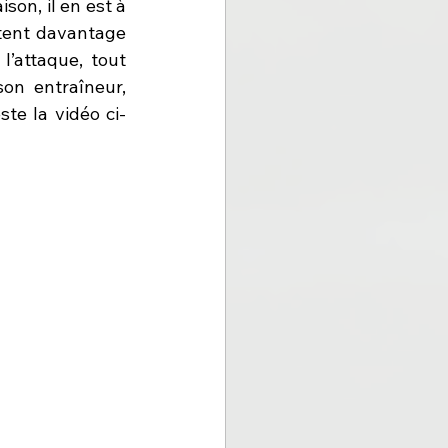
son, il en est à 
tent davantage 
l’attaque, tout 
on entraîneur, 
te la vidéo ci-