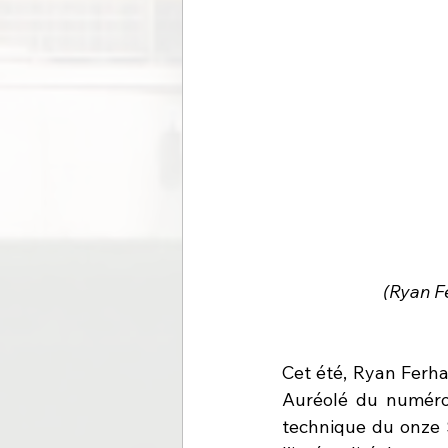
(Ryan F
Cet été, Ryan Ferhao
Auréolé du numéro 
technique du onze S