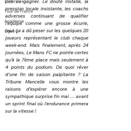
pas su gagner. Le doute installé, la 
L'interview
pression locale insistante, les coachs 
Tour de France
adverses continuant de qualifier 
Académie
l’équipe comme une grosse écurie, 
tout ça a dû peser sur les quelques 20 
Ligue 2
joueurs représentant le club chaque 
week-end. Mais finalement, après 24 
journées, Le Mans FC ne pointe certes 
qu'à la 7ème place mais seulement à 
4 points du podium. De quoi rêver 
d’une fin de saison palpitante ? La 
Tribune Mancelle vous montre les 
raisons d’espérer encore à une 
sympathique surprise fin mai … avant 
un sprint final où l'endurance primera 
sur la vitesse !