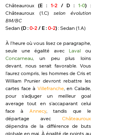
Châteauroux 
(E : 
1-2
 / D : 
1-0
)
 : 
Châteauroux (1.C) 
selon évolution 
BM/BC
Sedan 
(D : 
0-2
 / E :
 0-2
)
 : Sedan (1.A)
À l’heure où vous lisez ce paragraphe, 
seule une égalité avec 
Laval
 ou 
Concarneau
, un peu plus loins 
devant, nous serait favorable. Vous 
l’aurez compris, les hommes de Cris et 
William Prunier devront rebattre les 
cartes face à 
Villefranche
, en Calade, 
pour s’adjuger un meilleur goal 
average tout en s’accaparant celui 
face à 
Annecy
, tandis que le 
départage avec 
Châteauroux
dépendra de la différence de buts 
globale en mai. À égalité de points au 