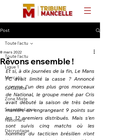
Post
Toute l'actu
8 mars 2022
Toute l'actu
Rêvons ensemble !
Ligue 1
Et si, à dix journées de la fin, Le Mans 
Mercato
FC avait limité la casse ? Annoncé 
comme l’un des plus gros morceaux 
La Gazette
de National, le groupe mené par Cris 
Zone Mixte
avait débuté la saison de très belle 
Seconde Ligue
manière en engrangeant 9 points sur 
les 12 premiers distribués. Mais s’en 
National 2
sont suivis cinq matchs où les 
Décryptage
hommes du tacticien brésilien n’ont 