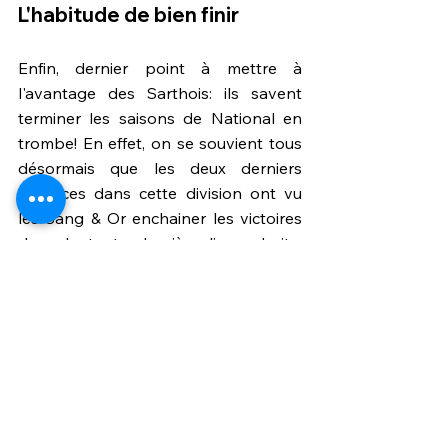
L'habitude de bien finir
Enfin, dernier point à mettre à 
l'avantage des Sarthois: ils savent 
terminer les saisons de National en 
trombe! En effet, on se souvient tous 
désormais que les deux derniers 
exercices dans cette division ont vu 
les Sang & Or enchainer les victoires 
dans la toute dernière ligne droite: 
suffisamment en 2018-2019 pour 
décrocher les barrages, trop juste l'an 
passé pour finalement n'accrocher 
que la 4e place.
A ce moment précis de la saison, les 
hommes de Cris font 4 points de 
mieux que l'an passé. Ils sont 3 unités 
derrière ce qu'avait réalisée l'équipe 