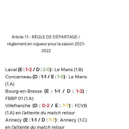
Article 11 - RÈGLE DE DÉPARTAGE / 
règlement en vigueur pour la saison 2021-
2022
Laval 
(E : 
1-2
 / D : 
2-0
)
 : Le Mans (1.B)
Concarneau 
(D : 1-1 / E : 
1-0
)
 : Le Mans 
(1.A)
Bourg-en-Bresse 
(E : 1-1 / D : 
1-2
)
 : 
FBBP 01 (1.A)
Villefranche 
(D : 
0-2
 / E : 
?-?
)
 : FCVB 
(1.A) 
en l'attente du match retour
Annecy 
(E : 1-1 / D : 
?-?
)
 : Annecy (1.C) 
en l’attente du match retour