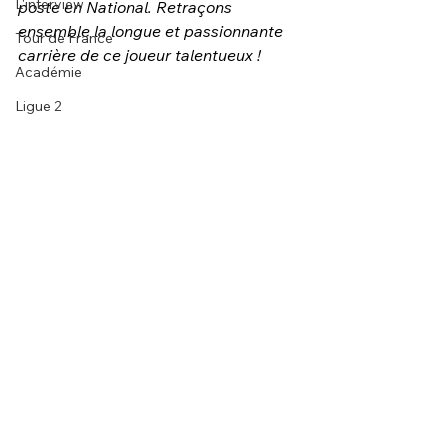
L'interview
poste en National. Retraçons 
ensemble la longue et passionnante 
Tour de France
carrière de ce joueur talentueux !
Académie
Ligue 2