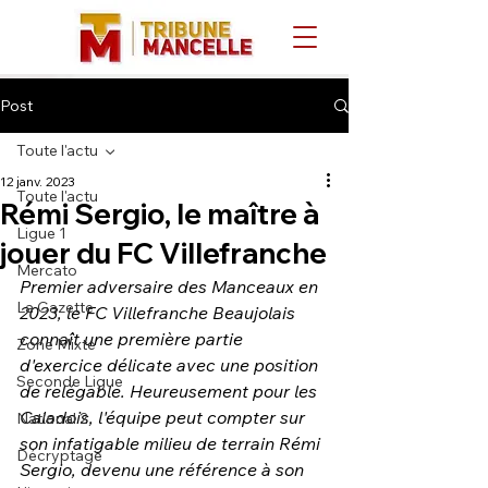
Post
Toute l'actu
12 janv. 2023
Toute l'actu
Rémi Sergio, le maître à
Ligue 1
jouer du FC Villefranche
Mercato
Premier adversaire des Manceaux en 
La Gazette
2023, le FC Villefranche Beaujolais 
connaît une première partie 
Zone Mixte
d'exercice délicate avec une position 
Seconde Ligue
de relégable. Heureusement pour les 
Caladois, l'équipe peut compter sur 
National 2
son infatigable milieu de terrain Rémi 
Décryptage
Sergio, devenu une référence à son 