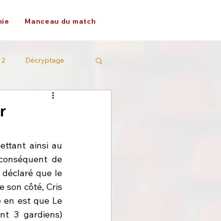
ie
Manceau du match
 2
Décryptage
r
À l’issue de la saison dernière, de nombreux départs ont eu lieu, permettant ainsi au 
conséquent de 
 déclaré que le 
son côté, Cris 
 en est que Le 
t 3 gardiens) 