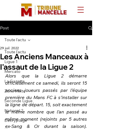
Post
Toute l'actu
29 juil. 2022
Toute l'actu
Les Anciens Manceaux à
Ligue 1
l'assaut de la Ligue 2
Mercato
Alors que la Ligue 2 démarre 
La Gazette
officiellement ce samedi, ils seront 15 
anciens joueurs passés par l’équipe 
Zone Mixte
première du Mans FC à s’installer sur 
Seconde Ligue
la ligne de départ. 15, soit exactement 
National 2
le même nombre que l’an passé au 
même moment (rejoints par 5 autres 
Décryptage
ex-Sang & Or durant la saison). 