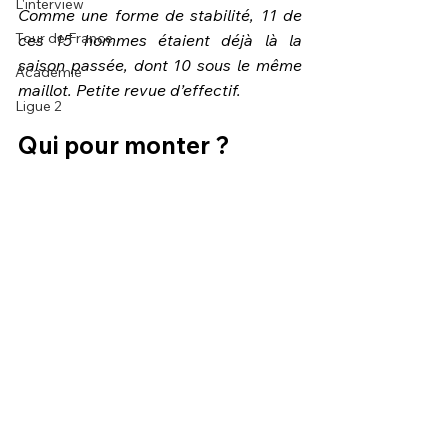
L'interview
Comme une forme de stabilité, 11 de 
Tour de France
ces 15 hommes étaient déjà là la 
saison passée, dont 10 sous le même 
Académie
maillot. Petite revue d’effectif.
Ligue 2
Qui pour monter ?