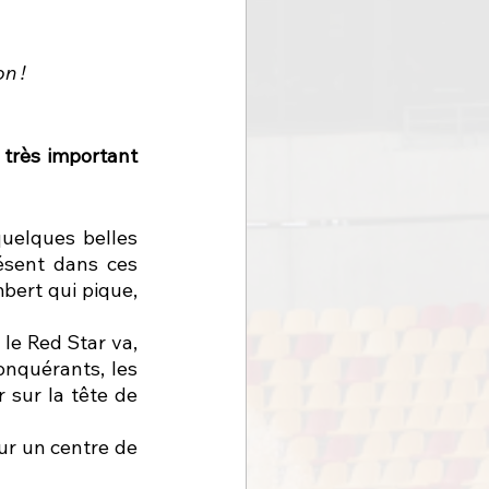
n ! 
très important 
uelques belles 
ésent dans ces 
ert qui pique, 
e Red Star va, 
onquérants, les 
sur la tête de 
r un centre de 