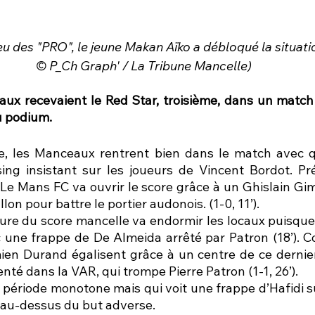
eu des "PRO", le jeune Makan Aïko a débloqué la situatio
© P_Ch Graph' / La Tribune Mancelle)
aux recevaient le Red Star, troisième, dans un match 
u podium.
e, les Manceaux rentrent bien dans le match avec q
ing insistant sur les joueurs de Vincent Bordot. Pr
Le Mans FC va ouvrir le score grâce à un Ghislain Gimb
on pour battre le portier audonois. (1-0, 11’).  
ure du score mancelle va endormir les locaux puisque l
ec une frappe de De Almeida arrêté par Patron (18’). C
en Durand égalisent grâce à un centre de ce dernier 
té dans la VAR, qui trompe Pierre Patron (1-1, 26’). 
 période monotone mais qui voit une frappe d’Hafidi su
e au-dessus du but adverse. 