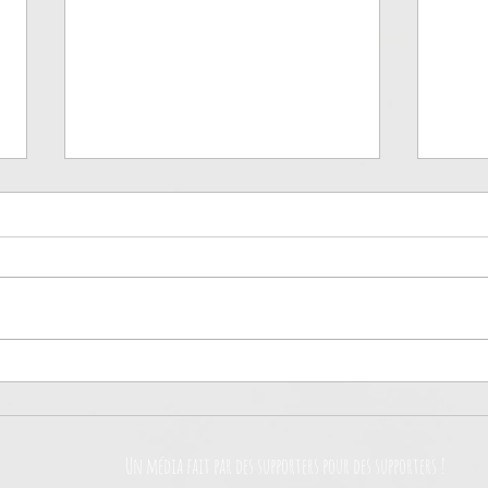
Troyes, un promu rempli de
Auxe
promesses
ren
Un média fait par des supporters pour des supporters !