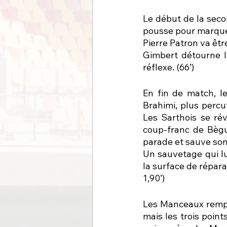
Le début de la seco
pousse pour marquer
Pierre Patron va êt
Gimbert détourne la
réflexe. (66’)
En fin de match, 
Brahimi, plus percut
Les Sarthois se ré
coup-franc de Bègue
parade et sauve son
Un sauvetage qui lu
la surface de répara
1,90’)
Les Manceaux rempo
mais les trois point