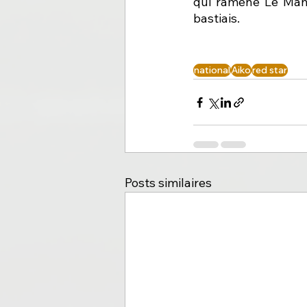
qui ramène Le Mans
bastiais.
national
Aiko
red star
Posts similaires