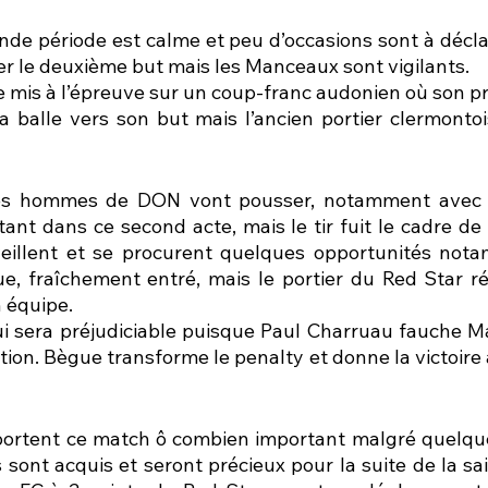
nde période est calme et peu d’occasions sont à déclar
 le deuxième but mais les Manceaux sont vigilants. 
re mis à l’épreuve sur un coup-franc audonien où son p
 balle vers son but mais l’ancien portier clermontois 
les hommes de DON vont pousser, notamment avec 
ant dans ce second acte, mais le tir fuit le cadre de 
veillent et se procurent quelques opportunités not
, fraîchement entré, mais le portier du Red Star réa
 équipe. 
i sera préjudiciable puisque Paul Charruau fauche M
tion. Bègue transforme le penalty et donne la victoire
rtent ce match ô combien important malgré quelques
s sont acquis et seront précieux pour la suite de la sa