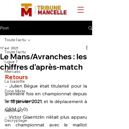
Post
Toute l'actu
17 avr. 2021
Toute l'actu
Le Mans/Avranches : les
Ligue 1
chiffres d'après-match
Mercato
Retours
La Gazette
- Julien Bègue était titularisé pour la 
Zone Mixte
première fois en championnat depuis 
Seconde Ligue
le 
15 janvier 2021
, et le déplacement à 
QRM (2-0).
National 2
- Victor Glaentzlin n’était plus apparu 
Décryptage
en championnat avec le maillot 