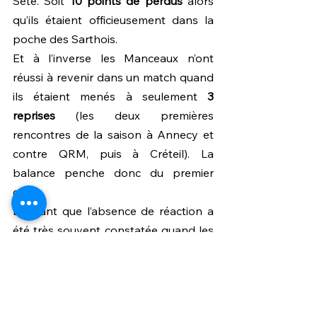
Sète. Soit 
10 points de perdus
 alors 
qu’ils étaient officieusement dans la 
poche des Sarthois. 
Et à l’inverse les Manceaux n’ont 
réussi à revenir dans un match quand 
ils étaient menés à seulement 
3 
reprises
 (les deux premières 
rencontres de la saison à Annecy et 
contre QRM, puis à Créteil). La 
balance penche donc du premier 
côté.
D’autant que l’absence de réaction a 
été très souvent constatée quand les 
Manceaux prennent le premier but : 
7 
fois 
déjà les Sarthois n’ont pas été en 
mesure de réagir (à Laval, contre 
Concarneau, Sète, Bourg, face à 