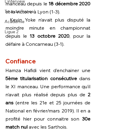
L'interview
manceau depuis le 
18 décembre 2020
Tour de France
et la victoire à Lyon (1-3).
- Kevin Yoke n’avait plus disputé la 
Académie
moindre minute en championnat 
Ligue 2
depuis le 
13 octobre 2020
, pour la 
défaire à Concarneau (3-1).
Confiance
Hamza Hafidi vient d’enchainer une 
5ème titularisation consécutive
 dans 
le XI manceau. Une performance qu’il 
n’avait plus réalisé depuis plus de 
2 
ans
 (entre les 21e et 25 journées de 
National en février/mars 2019). Il en a 
profité hier pour connaitre son 
30e 
match nul 
avec les Sarthois.