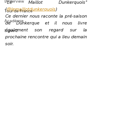
L'interview
"Le Maillot Dunkerquois" 
(
@lemaillotdunkerquois
)
Tour de France
Ce dernier nous raconte la pré-saison 
Académie
de Dunkerque et il nous livre 
également son regard sur la 
Ligue 2
prochaine rencontre qui a lieu demain 
soir. 