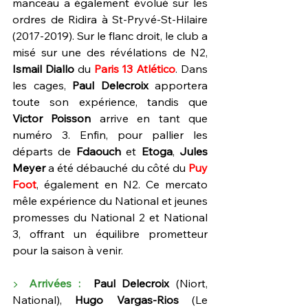
manceau a également évolué sur les 
ordres de Ridira à St-Pryvé-St-Hilaire 
(2017-2019). Sur le flanc droit, le club a 
misé sur une des révélations de N2, 
Ismail Diallo
 du 
Paris 13 Atlético
. Dans 
les cages, 
Paul Delecroix 
apportera 
toute son expérience, tandis que 
Victor Poisson
 arrive en tant que 
numéro 3. Enfin, pour pallier les 
départs de 
Fdaouch 
et 
Etoga
, 
Jules 
Meyer 
a été débauché du côté du 
Puy 
Foot
, également en N2. Ce mercato 
mêle expérience du National et jeunes 
promesses du National 2 et National 
3, offrant un équilibre prometteur 
pour la saison à venir.
▶ 
Arrivées :
  Paul Delecroix
 (Niort, 
National), 
Hugo Vargas-Rios
 (Le 