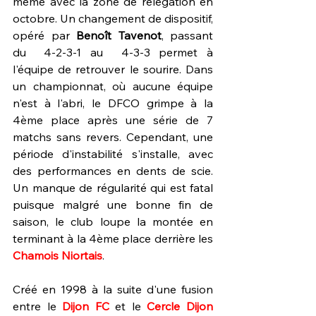
même avec la zone de rélégation en 
octobre. Un changement de dispositif, 
opéré par 
Benoît Tavenot
, passant 
du  4-2-3-1 au  4-3-3 permet à 
l'équipe de retrouver le sourire. Dans 
un championnat, où aucune équipe 
n'est à l'abri, le DFCO grimpe à la 
4ème place après une série de 7 
matchs sans revers. Cependant, une 
période d'instabilité s'installe, avec 
des performances en dents de scie. 
Un manque de régularité qui est fatal 
puisque malgré une bonne fin de 
saison, le club loupe la montée en 
terminant à la 4ème place derrière les 
Chamois Niortais
.
Créé en 1998 à la suite d'une fusion 
entre le 
Dijon FC
 et le 
Cercle Dijon 