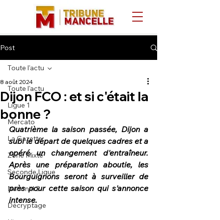
Post
Toute l'actu
8 août 2024
Toute l'actu
Dijon FCO : et si c'était la
Ligue 1
bonne ?
Mercato
Quatrième la saison passée, Dijon a 
La Gazette
subi le départ de quelques cadres et a 
opéré un changement d'entraîneur. 
Zone Mixte
Après une préparation aboutie, les 
Seconde Ligue
Bourguignons seront à surveiller de 
près pour cette saison qui s'annonce 
National 2
intense.
Décryptage