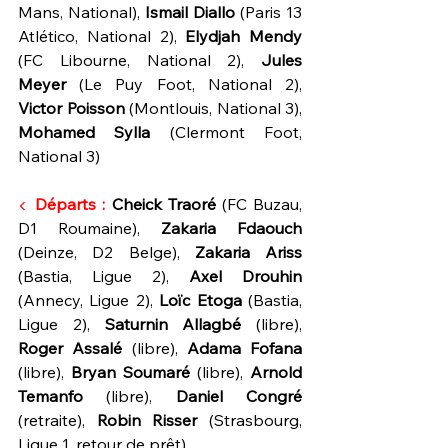
Mans, National), 
Ismail Diallo
 (Paris 13 
Atlético, National 2), 
Elydjah Mendy 
(FC Libourne, National 2), 
Jules 
Meyer
 (Le Puy Foot, National 2), 
Victor Poisson
 (Montlouis, National 3), 
Mohamed Sylla
 (Clermont Foot, 
National 3)
◀ 
Départs :
 Cheick Traoré
 (FC Buzau, 
D1 Roumaine), 
Zakaria Fdaouch
(Deinze, D2 Belge), 
Zakaria Ariss 
(Bastia, Ligue 2), 
Axel Drouhin
(Annecy, Ligue 2), 
Loïc Etoga 
(Bastia, 
Ligue 2), 
Saturnin Allagbé
 (libre), 
Roger Assalé
 (libre), 
Adama Fofana
(libre), 
Bryan Soumaré
 (libre), 
Arnold 
Temanfo
 (libre), 
Daniel Congré 
(retraite), 
Robin Risser
 (Strasbourg, 
Ligue 1, retour de prêt)