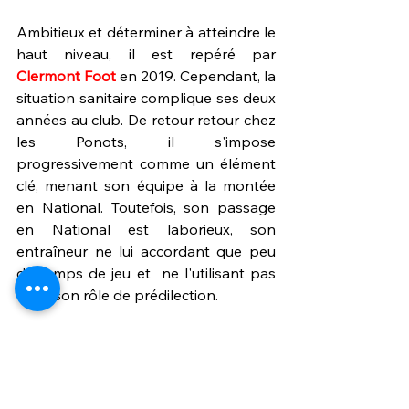
Ambitieux et déterminer à atteindre le 
haut niveau, il est repéré par 
Clermont Foot
 en 2019. Cependant, la 
situation sanitaire complique ses deux 
années au club. De retour retour chez 
les Ponots, il s'impose 
progressivement comme un élément 
clé, menant son équipe à la montée 
en National. Toutefois, son passage 
en National est laborieux, son 
entraîneur ne lui accordant que peu 
de temps de jeu et  ne l'utilisant pas 
dans son rôle de prédilection.
La saison suivante, avec 
Stéphane 
Dief,
 Meyer retrouve de la confiance 
en évoluant au poste de meneur de 
jeu. Il devient même incontournable 