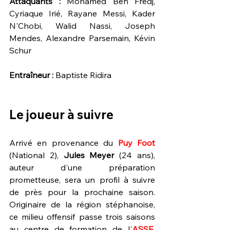
Attaquants : 
Mohamed Ben Fredj, 
Cyriaque Irié, Rayane Messi, Kader 
N'Chobi, Walid Nassi, Joseph 
Mendes, Alexandre Parsemain, Kévin 
Schur
Entraîneur :
 Baptiste Ridira
Le joueur à suivre 
Arrivé en provenance du 
Puy Foot 
(National 2), 
Jules Meyer
 (24 ans), 
auteur d'une préparation 
prometteuse, sera un profil à suivre 
de près pour la prochaine saison. 
Originaire de la région stéphanoise, 
ce milieu offensif passe trois saisons 
au centre de formation de l'
ASSE
, 