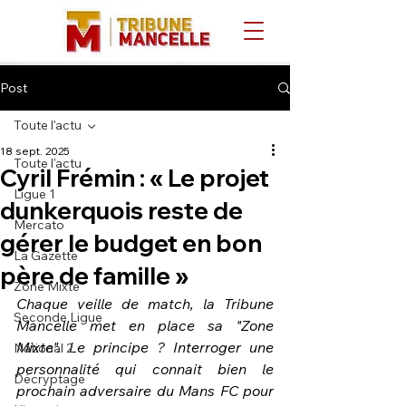
Post
Toute l'actu
18 sept. 2025
Toute l'actu
Cyril Frémin : « Le projet
Ligue 1
dunkerquois reste de
Mercato
gérer le budget en bon
La Gazette
père de famille »
Zone Mixte
Chaque veille de match, la Tribune 
Seconde Ligue
Mancelle met en place sa "Zone 
Mixte". Le principe ? Interroger une 
National 2
personnalité qui connait bien le 
Décryptage
prochain adversaire du Mans FC pour 