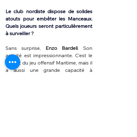
Le club nordiste dispose de solides 
atouts pour embêter les Manceaux. 
Quels joueurs seront particulièrement 
à surveiller ?
Sans surprise, 
Enzo Bardeli
. Son 
activité est impressionnante. C’est le 
garant du jeu offensif Maritime, mais il 
a aussi une grande capacité à 
récupérer des ballons, même très 
bas. Dunkerque a fait, je pense, un 
bon coup en récupérant 
Thomas 
Robinet
. L’attaquant commence à 
trouver ses repères et se créer déjà 
pas mal d’occasions. Et puis attention 
enfin au duo 
Sekongo-Zossou
, déjà 
deux buts chacun.