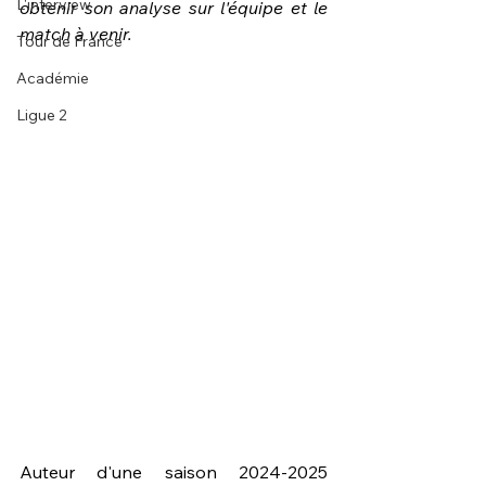
L'interview
obtenir son analyse sur l'équipe et le 
match à venir.
Tour de France
Académie
Ligue 2
Auteur d'une saison 2024-2025 