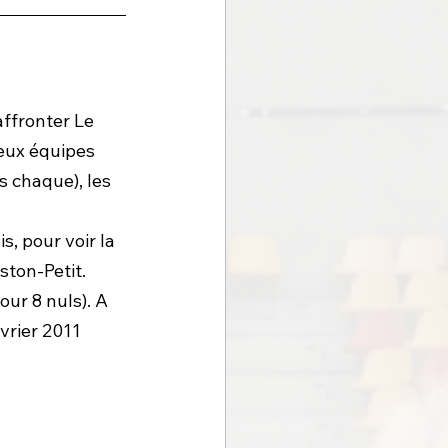
affronter Le 
deux équipes 
 chaque), les 
s, pour voir la 
ton-Petit. 
pour 8 nuls). A 
vrier 2011 