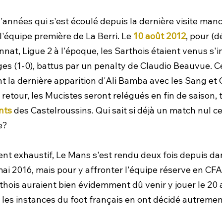
nnées qui s'est écoulé depuis la dernière visite manc
 l'équipe première de La Berri. Le 
10 août 2012
, pour (d
at, Ligue 2 à l'époque, les Sarthois étaient venus s'inc
ges (1-0), battus par un penalty de Claudio Beauvue. C
la dernière apparition d'Ali Bamba avec les Sang et O
 retour, les Mucistes seront relégués en fin de saison, 
nts
 des Castelroussins. Qui sait si déjà un match nul ce 
e?
nt exhaustif, Le Mans s'est rendu deux fois depuis dan
 2016, mais pour y affronter l'équipe réserve en CFA2 
arthois auraient bien évidemment dû venir y jouer le 20 a
 les instances du foot français en ont décidé autremen