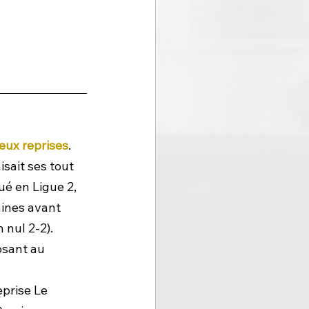
eux reprises
. 
faisait ses tout 
é en Ligue 2, 
ines avant 
 nul 2-2). 
osant au 
prise Le 