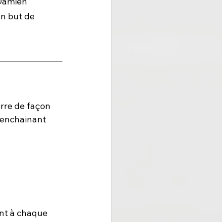
 Damien 
n but de 
rre de façon 
 enchainant 
ont à chaque 