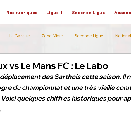
Nos rubriques
Ligue 1
Seconde Ligue
Académ
La Gazette
Zone Mixte
Seconde Ligue
National
Académie
Ligue 2
x vs Le Mans FC : Le Labo
 déplacement des Sarthois cette saison. Il 
gre du championnat et une très vieille conn
 Voici quelques chiffres historiques pour a
.