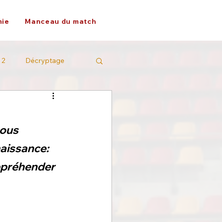
ie
Manceau du match
 2
Décryptage
nous 
aissance: 
ppréhender 