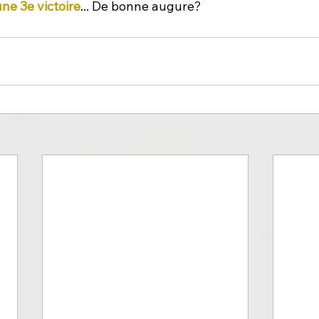
une 3e victoire
... De bonne augure?