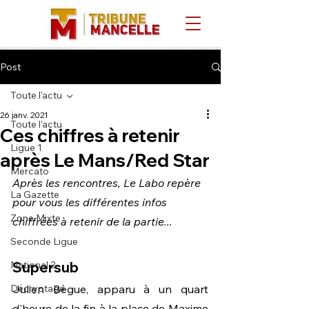
Post
Toute l'actu
26 janv. 2021
Toute l'actu
Ces chiffres à retenir
Ligue 1
après Le Mans/Red Star
Mercato
Après les rencontres, Le Labo repère 
La Gazette
pour vous les différentes infos 
Zone Mixte
chiffrées à retenir de la partie...
Seconde Ligue
National 2
Supersub
Décryptage
Julien Bègue, apparu à un quart 
d'heure de la fin à la place de Maxime 