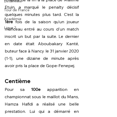
L'interview
Etuin, a marqué le penalty décisif 
Tour de France
quelques minutes plus tard. C’est la 
Académie
1ère 
fois de la saison qu’un joueur 
Ligue 2
manceau entré au cours d'un match 
inscrit un but par la suite. Le dernier 
en date était Aboubakary Kanté, 
buteur face à Nancy le 31 janvier 2020 
(1-1), une dizaine de minute après 
avoir pris la place de Gope-Fenepej.
Centième
Pour sa 
100e 
apparition en 
championnat sous le maillot du Mans, 
Hamza Hafidi a réalisé une belle 
prestation. Lui qui a démarré en 