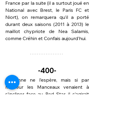
France par la suite (il a surtout joué en 
National avec Brest, le Paris FC et 
Niort), on remarquera qu’il a porté 
durant deux saisons (2011 à 2013) le 
maillot chypriote de Nea Salamis, 
comme Créhin et Confais aujourd’hui.
-400-
Personne ne l’espère, mais si par 
malheur les Manceaux venaient à 
s’incliner face au Red Star, il s’agirait 
alors de la 
400ème défaite
 des Sang 
et Or en championnat, depuis la 
création du club en 1985. A titre de 
comparaison, le club compte 
actuellement 457 victoires et 391 