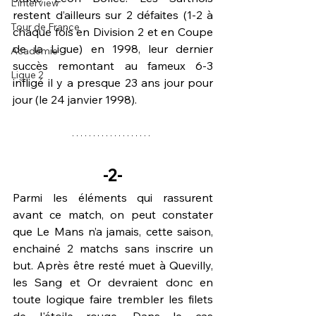
L'interview
restent d’ailleurs sur 2 défaites (1-2 à 
Tour de France
chaque fois en Division 2 et en Coupe 
de la Ligue) en 1998, leur dernier 
Académie
succès remontant au fameux 6-3 
Ligue 2
infligé il y a presque 23 ans jour pour 
jour (le 24 janvier 1998).
-2-
Parmi les éléments qui rassurent 
avant ce match, on peut constater 
que Le Mans n’a jamais, cette saison, 
enchainé 
2 matchs
 sans inscrire un 
but. Après être resté muet à Quevilly, 
les Sang et Or devraient donc en 
toute logique faire trembler les filets 