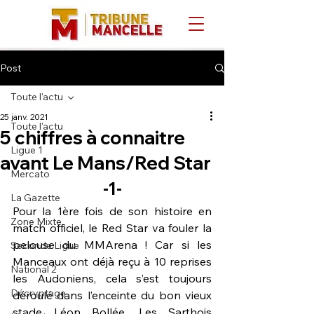
Post
Toute l'actu
25 janv. 2021
Toute l'actu
5 chiffres à connaitre
Ligue 1
avant Le Mans/Red Star
Mercato
-1-
La Gazette
Pour la 
1ère
 fois de son histoire en 
Zone Mixte
match officiel, le Red Star va fouler la 
pelouse du MMArena ! Car si les 
Seconde Ligue
Manceaux ont déjà reçu à 10 reprises 
National 2
les Audoniens, cela s’est toujours 
Décryptage
déroulé dans l’enceinte du bon vieux 
stade Léon Bollée. Les Sarthois 