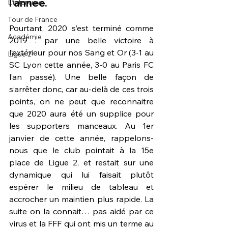
l’année.
L'interview
Tour de France
Pourtant, 2020 s’est terminé comme 
Académie
2019 : par une belle victoire à 
l’extérieur pour nos Sang et Or (3-1 au 
Ligue 2
SC Lyon cette année, 3-0 au Paris FC 
l’an passé). Une belle façon de 
s’arrêter donc, car au-delà de ces trois 
points, on ne peut que reconnaitre 
que 2020 aura été un supplice pour 
les supporters manceaux. Au 1er 
janvier de cette année, rappelons-
nous que le club pointait à la 15e 
place de Ligue 2, et restait sur une 
dynamique qui lui faisait plutôt 
espérer le milieu de tableau et 
accrocher un maintien plus rapide. La 
suite on la connait… pas aidé par ce 
virus et la FFF qui ont mis un terme au 