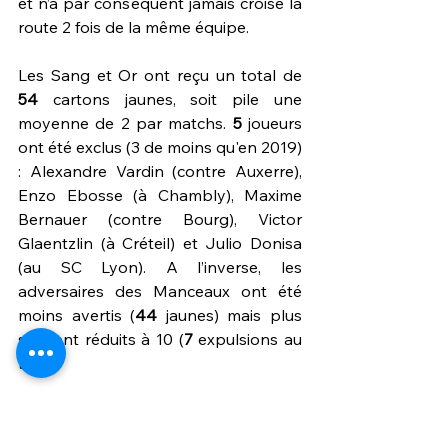
et n’a par conséquent jamais croisé la 
route 2 fois de la même équipe.
Les Sang et Or ont reçu un total de 
54 
cartons jaunes, soit pile une 
moyenne de 2 par matchs. 
5
 joueurs 
ont été exclus (3 de moins qu'en 2019) 
: Alexandre Vardin (contre Auxerre), 
Enzo Ebosse (à Chambly), Maxime 
Bernauer (contre Bourg), Victor 
Glaentzlin (à Créteil) et Julio Donisa 
(au SC Lyon). A l’inverse, les 
adversaires des Manceaux ont été 
moins avertis (
44 
jaunes) mais plus 
souvent réduits à 10 (
7
 expulsions au 
total).
Les Manceaux ont inscrits 
5
 penalties 
(dont 2 lors du dernier match) et ont 