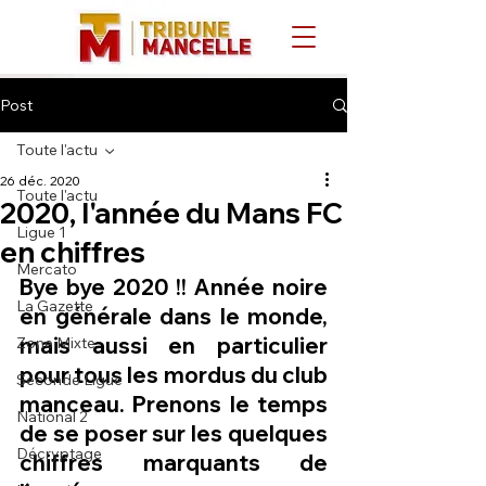
Post
Toute l'actu
26 déc. 2020
Toute l'actu
2020, l'année du Mans FC
Ligue 1
en chiffres
Mercato
Bye bye 2020 !! Année noire 
La Gazette
en générale dans le monde, 
mais aussi en particulier 
Zone Mixte
pour tous les mordus du club 
Seconde Ligue
manceau. Prenons le temps 
National 2
de se poser sur les quelques 
Décryptage
chiffres marquants de 